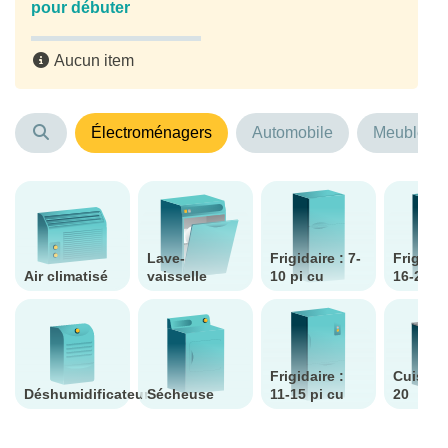
pour débuter
Aucun item
Électroménagers
Automobile
Meubles d
Lave-
Frigidaire : 7-
Frigidai
Air climatisé
vaisselle
10 pi cu
16-25 pi
Frigidaire :
Cuisiniè
Déshumidificateur
Sécheuse
11-15 pi cu
20