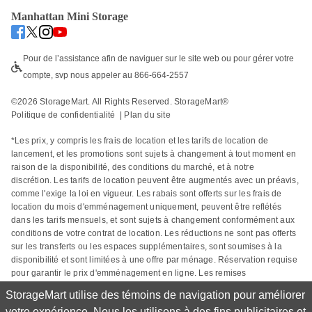
Manhattan Mini Storage
Pour de l’assistance afin de naviguer sur le site web ou pour gérer votre 
compte, svp nous appeler au 866-664-2557
©
2026
 StorageMart. All Rights Reserved. StorageMart® 
Politique de confidentialité
  | 
Plan du site
*Les prix, y compris les frais de location et les tarifs de location de 
lancement, et les promotions sont sujets à changement à tout moment en 
raison de la disponibilité, des conditions du marché, et à notre 
discrétion. Les tarifs de location peuvent être augmentés avec un préavis, 
comme l'exige la loi en vigueur. Les rabais sont offerts sur les frais de 
location du mois d'emménagement uniquement, peuvent être reflétés 
dans les tarifs mensuels, et sont sujets à changement conformément aux 
conditions de votre contrat de location. Les réductions ne sont pas offerts 
sur les transferts ou les espaces supplémentaires, sont soumises à la 
disponibilité et sont limitées à une offre par ménage. Réservation requise 
pour garantir le prix d'emménagement en ligne. Les remises 
promotionnelles peuvent s'appliquer au mois suivant ou au reste du mois 
StorageMart utilise des témoins de navigation pour améliorer
en cours, en fonction de la date de début de la location. Les tailles réelles 
votre expérience. Nous les utilisons à des fins publicitaires et