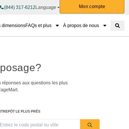
Mon compte
(844) 317-6212
Language
FAQs et plus
À propos de 
s dimensions
FAQs et plus
À propos de nous
Affiche
eposage?
s réponses aux questions les plus 
rageMart.
NTREPÔT LE PLUS PRÉS 