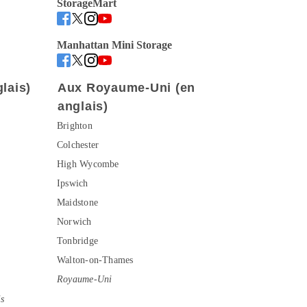
StorageMart
Manhattan Mini Storage
lais)
Aux Royaume-Uni (en 
anglais)
Brighton
Colchester
High Wycombe
Ipswich
Maidstone
Norwich
Tonbridge
Walton-on-Thames
Royaume-Uni
is