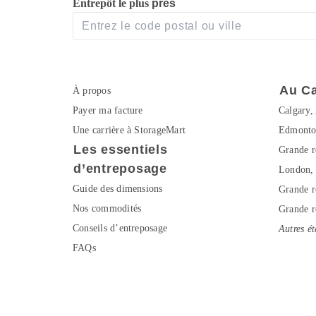
Entrepôt le plus 
près 
Au C
À propos
Payer ma facture
Calgary,
Une carrière à StorageMart
Edmonto
Les essentiels 
Grande r
d’entreposage
London,
Guide des dimensions
Grande r
Nos commodités
Grande r
Conseils d’entreposage
Autres é
FAQs